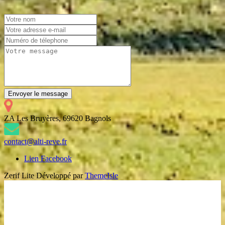
Envoyer le message
ZA Les Bruyères, 69620 Bagnols
contact@alti-reve.fr
Lien Facebook
Zerif Lite
Développé par
ThemeIsle